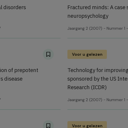
 disorders
Fractured minds: A case s
neuropsychology
7
Jaargang 2 (2007) - Nummer 1 -
Voor u gelezen
ion of prepotent
Technology for improving
s disease
sponsored by the US Inte
Research (ICDR)
7
Jaargang 2 (2007) - Nummer 1 -
Voor u gelezen