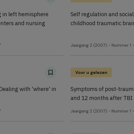
 in left hemisphere
Self regulation and socia
centers and nursing
childhood traumatic brain
7
Jaargang 2 (2007) - Nummer 1 -
Voor u gelezen
Dealing with 'where' in
Symptoms of post-traumat
and 12 months after TBI
7
Jaargang 2 (2007) - Nummer 1 -