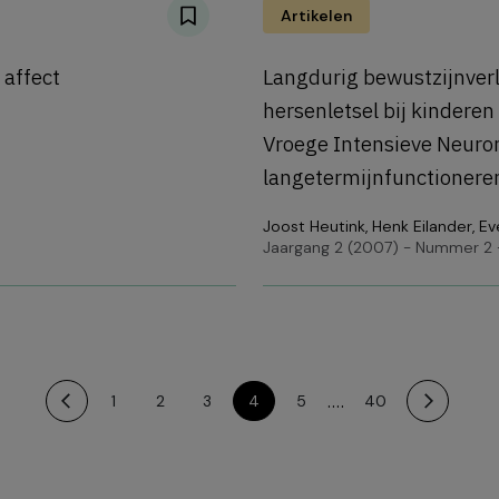
Artikelen
 affect
Langdurig bewustzijnverl
hersenletsel bij kinderen
Vroege Intensieve Neuror
langetermijnfunctionere
Joost Heutink
,
Henk Eilander
,
Ev
Jaargang 2 (2007) - Nummer 2 -
....
1
2
3
4
5
40