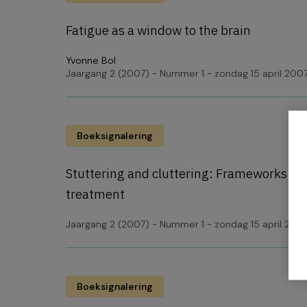
Fatigue as a window to the brain
Yvonne Bol
Jaargang 2 (2007) - Nummer 1 - zondag 15 april 200
Boeksignalering
Stuttering and cluttering: Frameworks fo
treatment
Jaargang 2 (2007) - Nummer 1 - zondag 15 april 200
Boeksignalering