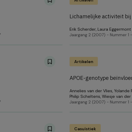
Artikelen
Lichamelijke activiteit bi
Erik Scherder
,
Laura Eggermont
7
Jaargang 2 (2007) - Nummer 1 -
Artikelen
APOE-genotype beïnvloedt
Annelies van der Vlies
,
Yolande 
Philip Scheltens
,
Wiesje van der 
7
Jaargang 2 (2007) - Nummer 1 -
Casuïstiek