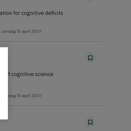
ation for cognitive deficits
 zondag 15 april 2007
y of cognitive science
 zondag 15 april 2007