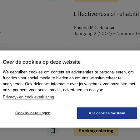
Effectiveness of rehabilit
Sascha M.C. Rasquin
7
Jaargang 2 (2007) - Nummer 1 -
Over de cookies op deze website
Boeksignalering
We gebruiken cookies om content en advertenties te personaliseren, om
r understanding and
functies voor social media te bieden en om ons websiteverkeer te
Mind as machine: A histor
analyseren. Ook delen we informatie over jouw gebruik van onze site met
onze partners voor social media, adverteren en analyse.
Privacy- en cookieverklaring
7
Jaargang 2 (2007) - Nummer 1 -
Cookie-instellingen
Alle cookies toestaan
Boeksignalering