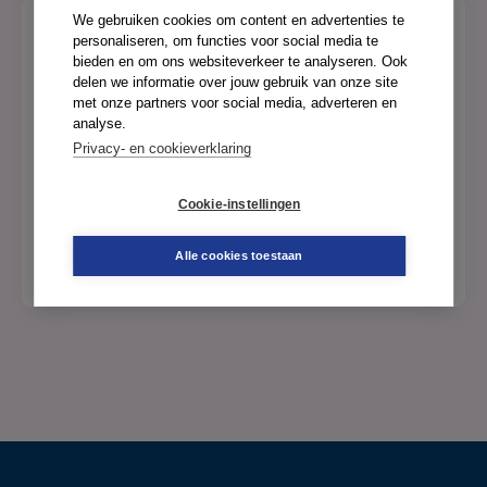
We gebruiken cookies om content en advertenties te
personaliseren, om functies voor social media te
bieden en om ons websiteverkeer te analyseren. Ook
Neem een abonnement op dit tijdschrift
delen we informatie over jouw gebruik van onze site
met onze partners voor social media, adverteren en
om het volledige artikel te kunnen lezen.
analyse.
Privacy- en cookieverklaring
Heb je al een abonnement? Log dan in.
Cookie-instellingen
Neem een abonnement
Inloggen
Alle cookies toestaan