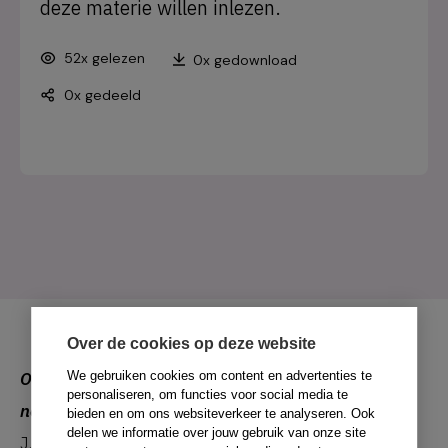
deze materie willen inlezen.
52x gelezen
0x gedownload
0x gedeeld
Over de cookies op deze website
We gebruiken cookies om content en advertenties te
Onderzoek naar bewustzijn: Neurofilosofie,
personaliseren, om functies voor social media te
neurobiologie, neuropsychologie.
bieden en om ons websiteverkeer te analyseren. Ook
delen we informatie over jouw gebruik van onze site
J. Vandermeulen, J. den Boer & M. Derix (red.)