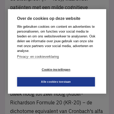
patiënten met een milde cognitieve
stoornis, de ziekte van Alzheimer,
Over de cookies op deze website
personen die werd gevraagd om een
We gebruiken cookies om content en advertenties te
personaliseren, om functies voor social media te
geheugenstoornis te veinzen, en
bieden en om ons websiteverkeer te analyseren. Ook
procederende personen geclassificeerd als
delen we informatie over jouw gebruik van onze site
met onze partners voor social media, adverteren en
malingeraars van neurocognitieve
analyse.
Privacy- en cookieverklaring
disfunctie (MND) en non-malingeraars
(non-MND) (voor meer informatie: zie
Cookie-instellingen
Meyer e.a., 2017). De interne
Alle cookies toestaan
betrouwbaarheid van de geheugenschalen
bleek hoog tot zeer hoog (Kuder-
Richardson Formule 20 (KR-20) – de
dichotome equivalent van Cronbach's alfa