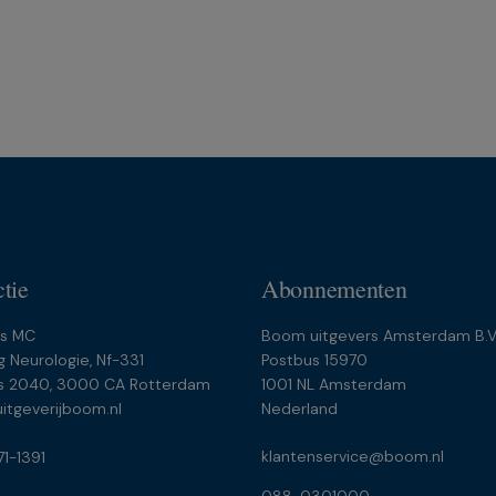
tie
Abonnementen
s MC
Boom uitgevers Amsterdam B.V
g Neurologie, Nf-331
Postbus 15970
s 2040, 3000 CA Rotterdam
1001 NL Amsterdam
itgeverijboom.nl
Nederland
klantenservice@boom.nl
71-1391